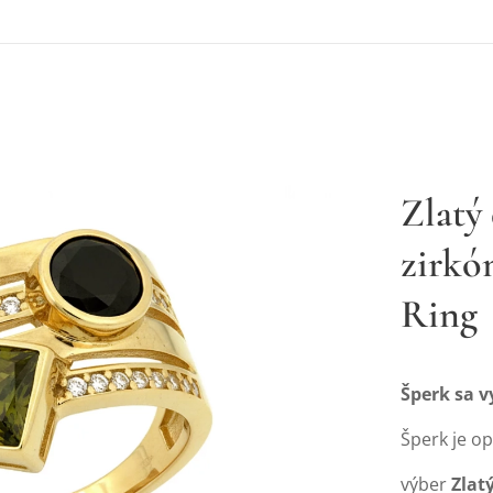
Zlatý
zirkó
Ring
Šperk sa 
Šperk je o
výber
Zlat