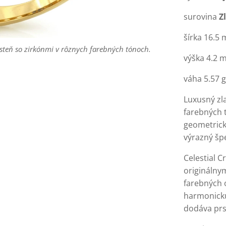
surovina
Z
šírka 16.5
prsteň so zirkónmi v rôznych farebných tónoch.
prsteň so zirkónmi v rôznych farebných tónoch.
výška 4.2
prsteň so zirkónmi v rôznych farebných tónoch.
váha 5.57 g
Luxusný zl
farebných 
geometrick
výrazný šp
Celestial C
originálny
farebných 
harmonickú
dodáva prs