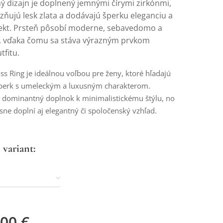
 dizajn je doplnený jemnými čírymi zirkónmi,
zňujú lesk zlata a dodávajú šperku eleganciu a
fekt. Prsteň pôsobí moderne, sebavedomo a
 vďaka čomu sa stáva výrazným prvkom
tfitu.
oss Ring je ideálnou voľbou pre ženy, ktoré hľadajú
šperk s umeleckým a luxusným charakterom.
 dominantný doplnok k minimalistickému štýlu, no
ne doplní aj elegantný či spoločenský vzhľad.
 variant:
,00
€