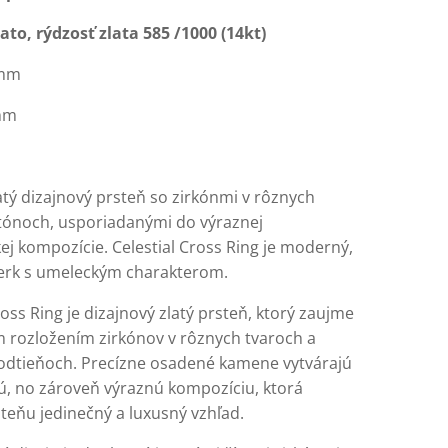
lato, rýdzosť zlata 585 /1000 (14kt)
 mm
 mm
atý dizajnový prsteň so zirkónmi v rôznych
tónoch, usporiadanými do výraznej
ej kompozície. Celestial Cross Ring je moderný,
erk s umeleckým charakterom.
ross Ring je dizajnový zlatý prsteň, ktorý zaujme
m rozložením zirkónov v rôznych tvaroch a
odtieňoch. Precízne osadené kamene vytvárajú
, no zároveň výraznú kompozíciu, ktorá
teňu jedinečný a luxusný vzhľad.