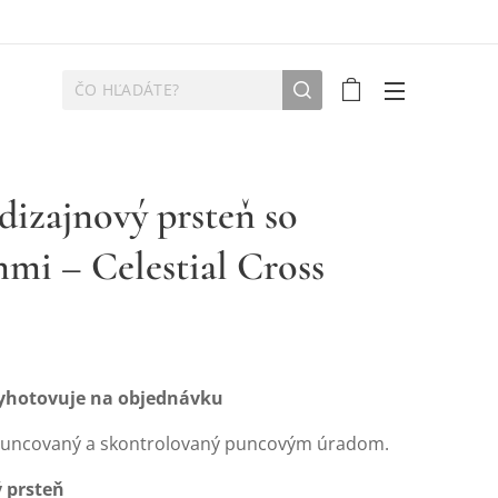
 dizajnový prsteň so
nmi – Celestial Cross
vyhotovuje na objednávku
puncovaný a skontrolovaný puncovým úradom.
ý prsteň