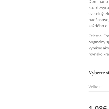
Dominantný
ktoré zvýra
svetelný e
nadčasovo,
každého ou
Celestial Cr
originálny 
Vynikne ako
rovnako krás
Vyberte si
Veľkosť
1 086