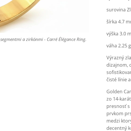
surovina Zl
 segmentmi a zirkónmi - Carré Élégance Ring.
šírka 4.7 
 segmentmi a zirkónmi - Carré Élégance Ring.
 segmentmi a zirkónmi - Carré Élégance Ring.
výška 3.0
i segmentmi a zirkónmi Carré Élégance Ring.
 segmentmi a zirkónmi - Carré Élégance Ring.
váha 2.25 g
Výrazný zl
dizajnom, 
sofistikova
čisté línie
Golden Car
zo 14-karát
presnosť s
prvkom prs
medzi ktor
decentný k