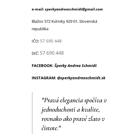
e-mail:
sperkyandreaschmidt@gmail.com
Blažov 572 Kútniky 929 01, Slovenská
republika
57 690 448
IČO:
57 690 448
DIČ:
FACEBOOK:
Šperky Andrea Schmidt
INSTAGRAM:
@sperkyandreaschmidt.sk
"Pravá elegancia spočíva v
jednoduchosti a kvalite,
rovnako ako pravé zlato v
čistote."