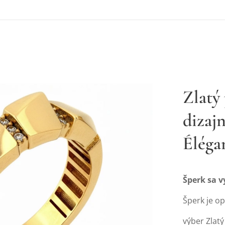
Zlatý
dizaj
Éléga
Šperk sa 
Šperk je o
výber Zlatý