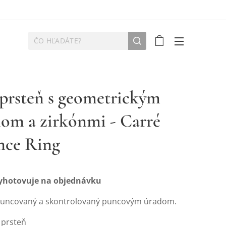
 prsteň s geometrickým
nom a zirkónmi - Carré
nce Ring
vyhotovuje na objednávku
puncovaný a skontrolovaný puncovým úradom.
 prsteň