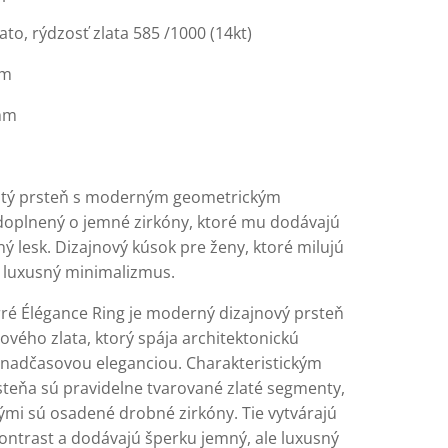
ato, rýdzosť zlata 585 /1000 (14kt)
mm
 mm
atý prsteň s moderným geometrickým
doplnený o jemné zirkóny, ktoré mu dodávajú
ný lesk. Dizajnový kúsok pre ženy, ktoré milujú
 a luxusný minimalizmus.
ré Élégance Ring je moderný dizajnový prsteň
ového zlata, ktorý spája architektonickú
 nadčasovou eleganciou. Charakteristickým
teňa sú pravidelne tvarované zlaté segmenty,
ými sú osadené drobné zirkóny. Tie vytvárajú
ontrast a dodávajú šperku jemný, ale luxusný