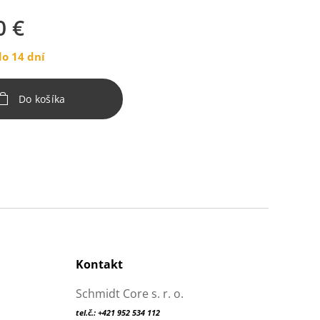
0
€
o 14 dní
Do košíka
Kontakt
Schmidt Core s. r. o.
tel.č.: +421 952 534 112