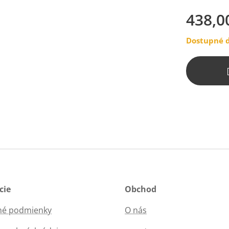
438,0
Dostupné d
cie
Obchod
é podmienky
O nás