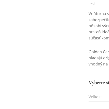
lesk.
Vnútorná s
zabezpečil
pôsobí výr
prsteň ide
súčasť kom
Golden Car
hľadajú or
vhodný na 
Vyberte si
Veľkosť