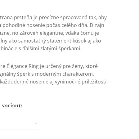
trana prsteňa je precízne spracovaná tak, aby
a pohodlné nosenie počas celého dňa. Dizajn
azne, no zároveň elegantne, vďaka čomu je
álny ako samostatný statement kúsok aj ako
binácie s ďalšími zlatými šperkami.
ré Élégance Ring je určený pre ženy, ktoré
iginálny šperk s moderným charakterom,
každodenné nosenie aj výnimočné príležitosti.
 variant: