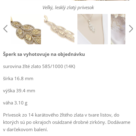
Veľký, lesklý zlatý prívesok
Veľký, lesklý zlatý prívesok
Šperk sa vyhotovuje na objednávku
surovina žlté zlato 585/1000 (14K)
šírka 16.8 mm
výška 39.4 mm
váha 3.10 g
Prívesok zo 14 karátového žltého zlata v tvare listov, do
ktorých sú po okrajoch osádzané drobné zirkóny. Dodávame
v darčekovom balení.