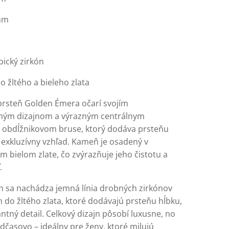
 mm
ický zirkón
o žltého a bieleho zlata
rsteň Golden Émera očarí svojím
aným dizajnom a výrazným centrálnym
 obdĺžnikovom bruse, ktorý dodáva prsteňu
exkluzívny vzhľad. Kameň je osadený v
 bielom zlate, čo zvýrazňuje jeho čistotu a
.
h sa nachádza jemná línia drobných zirkónov
 do žltého zlata, ktoré dodávajú prsteňu hĺbku,
antný detail. Celkový dizajn pôsobí luxusne, no
dčasovo – ideálny pre ženy, ktoré milujú