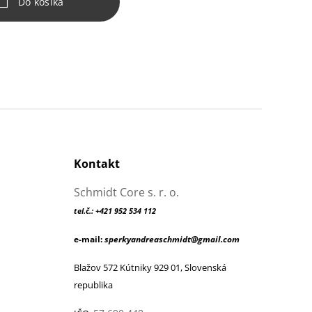
Do košíka
Kontakt
Schmidt Core s. r. o.
tel.č.: +421 952 534 112
e-mail:
sperkyandreaschmidt@gmail.com
Blažov 572 Kútniky 929 01, Slovenská
republika