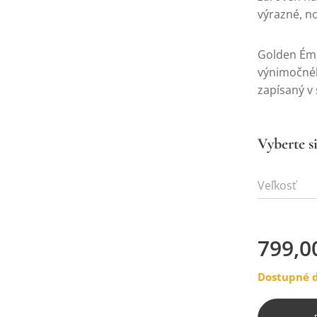
výrazné, n
Golden Éme
výnimočnéh
zapísaný v
Vyberte si
Veľkosť
799,0
Dostupné d