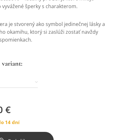
o vyvážené šperky s charakterom.
ra je stvorený ako symbol jedinečnej lásky a
o okamihu, ktorý si zaslúži zostať navždy
 spomienkach.
 variant:
0
€
o 14 dní