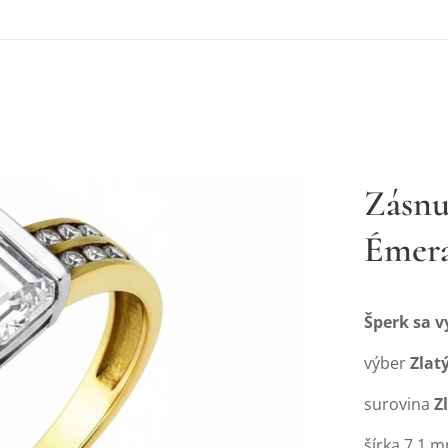
Zásnu
Émer
Šperk sa 
výber
Zlat
surovina
Z
šírka 7.1 