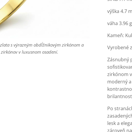
výška 4.7
váha 3.96 g
Kameň: Kub
 zlata s výrazným obdĺžnikovým zirkónom a
 zlata s výrazným obdĺžnikovým zirkónom a
 zlata s výrazným obdĺžnikovým zirkónom a
Vyrobené z
 zirkónov v luxusnom osadení.
 zirkónov v luxusnom osadení.
 zirkónov v luxusnom osadení.
Zásnubný p
sofistikov
zirkónom v
moderný a 
kontrastnom
brilantnosť
Po stranác
zasadených
lesk a eleg
zároveň na