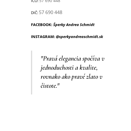
57 690 448
IČO:
57 690 448
DIČ:
FACEBOOK:
Šperky Andrea Schmidt
INSTAGRAM:
@sperkyandreaschmidt.sk
"Pravá elegancia spočíva v
jednoduchosti a kvalite,
rovnako ako pravé zlato v
čistote."