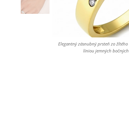
Elegantný zásnubný prsteň zo žltého
Elegantný zásnubný prsteň zo žltého
Elegantný zásnubný prsteň zo žltého
líniou jemných bočných
líniou jemných bočných
líniou jemných bočných