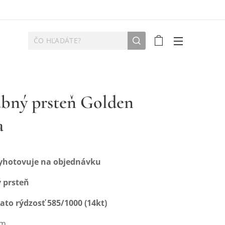
bný prsteň Golden
a
vyhotovuje na objednávku
ý prsteň
lato rýdzosť 585/1000 (14kt)
mm