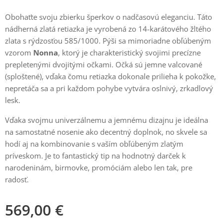
Obohaťte svoju zbierku šperkov o nadčasovú eleganciu. Táto
nádherná zlatá retiazka je vyrobená zo 14-karátového žltého
zlata s rýdzosťou 585/1000. Pýši sa mimoriadne obľúbeným
vzorom
Nonna
, ktorý je charakteristický svojimi precízne
prepletenými dvojitými očkami. Očká sú jemne valcované
(sploštené), vďaka čomu retiazka dokonale prilieha k pokožke,
nepretáča sa a pri každom pohybe vytvára oslnivý, zrkadlový
lesk.
Vďaka svojmu univerzálnemu a jemnému dizajnu je ideálna
na samostatné nosenie ako decentný doplnok, no skvele sa
hodí aj na kombinovanie s vaším obľúbeným zlatým
príveskom. Je to fantastický tip na hodnotný darček k
narodeninám, birmovke, promóciám alebo len tak, pre
radosť.
569,00
€