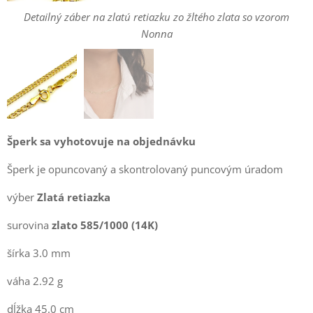
Detailný záber na zlatú retiazku zo žltého zlata so vzorom
Detailný záber na zlatú retiazku zo žltého zlata so vzorom
Nonna
Nonna
Šperk sa vyhotovuje na objednávku
Šperk je opuncovaný a skontrolovaný puncovým úradom
výber
Zlatá retiazka
surovina
zlato 585/1000 (14K)
šírka 3.0 mm
váha 2.92 g
dĺžka 45.0 cm