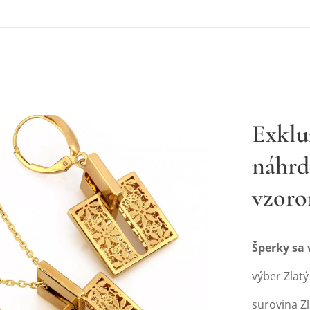
Exklu
náhrd
vzor
Šperky sa
výber Zlat
surovina Z