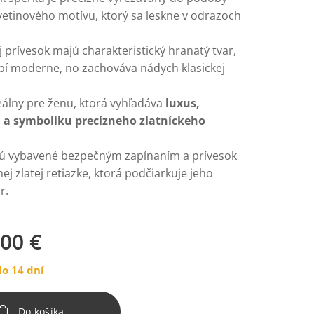
etinového motívu, ktorý sa leskne v odrazoch
 prívesok majú charakteristický hranatý tvar,
bí moderne, no zachováva nádych klasickej
eálny pre ženu, ktorá vyhľadáva
luxus,
u a symboliku precízneho zlatníckeho
ú vybavené bezpečným zapínaním a prívesok
nej zlatej retiazke, ktorá podčiarkuje jeho
r.
,00
€
o 14 dní
Do košíka