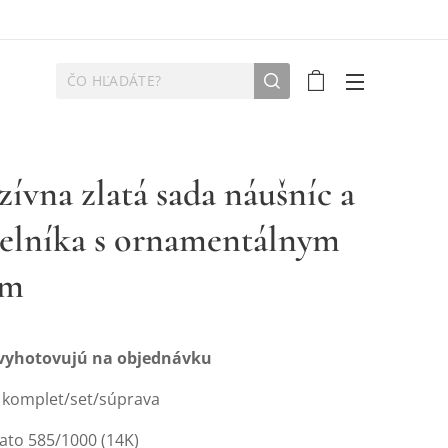
zívna zlatá sada náušníc a
elníka s ornamentálnym
om
 vyhotovujú na objednávku
ý komplet/set/súprava
lato 585/1000 (14K)