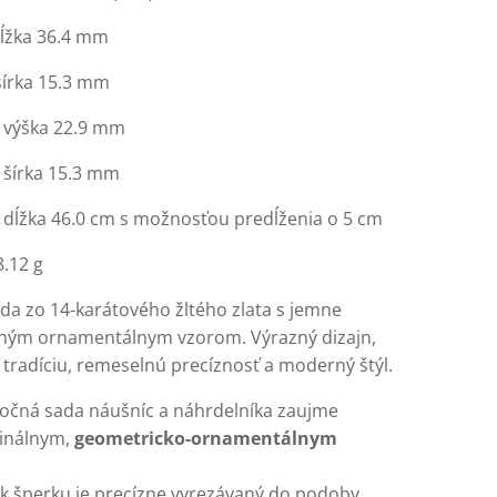
ĺžka 36.4 mm
írka 15.3 mm
 výška 22.9 mm
 šírka 15.3 mm
 dĺžka 46.0 cm s možnosťou predĺženia o 5 cm
8.12 g
da zo 14-karátového žltého zlata s jemne
ným ornamentálnym vzorom. Výrazný dizajn,
 tradíciu, remeselnú precíznosť a moderný štýl.
očná sada náušníc a náhrdelníka zaujme
ginálnym,
geometricko-ornamentálnym
k šperku je precízne vyrezávaný do podoby