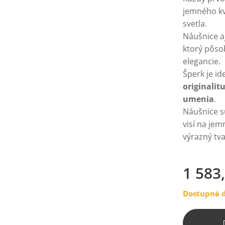
jemného kv
svetla.
Náušnice aj
ktorý pôso
elegancie.
Šperk je id
originalit
umenia
.
Náušnice s
visí na jem
výrazný tva
1 583
Dostupné d