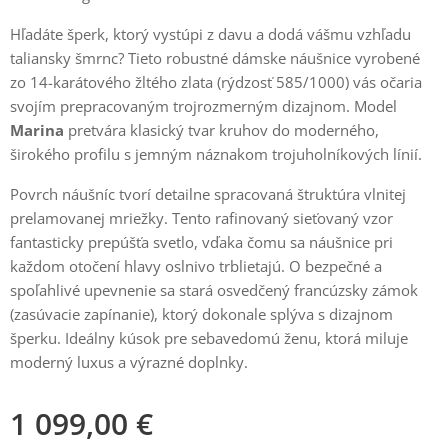
Hľadáte šperk, ktorý vystúpi z davu a dodá vášmu vzhľadu
taliansky šmrnc? Tieto robustné dámske náušnice vyrobené
zo 14-karátového žltého zlata (rýdzosť 585/1000) vás očaria
svojím prepracovaným trojrozmerným dizajnom. Model
Marina
pretvára klasický tvar kruhov do moderného,
širokého profilu s jemným náznakom trojuholníkových línií.
Povrch náušníc tvorí detailne spracovaná štruktúra vlnitej
prelamovanej mriežky. Tento rafinovaný sieťovaný vzor
fantasticky prepúšťa svetlo, vďaka čomu sa náušnice pri
každom otočení hlavy oslnivo trblietajú. O bezpečné a
spoľahlivé upevnenie sa stará osvedčený francúzsky zámok
(zasúvacie zapínanie), ktorý dokonale splýva s dizajnom
šperku. Ideálny kúsok pre sebavedomú ženu, ktorá miluje
moderný luxus a výrazné doplnky.
1 099,00
€