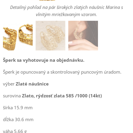
Detailný pohľad na pár širokých zlatých náušníc Marina s
Výrazné zlaté náušnice Marina so sieťovanou textúrou na uchu
rojrozmerný profil dutých prelamovaných náušníc zo žltého
vlnitým mriežkovaným vzorom.
modelky.
zlata.
Šperk sa vyhotovuje na objednávku.
Šperk je opuncovaný a skontrolovaný puncovým úradom.
výber
Zlaté
náušnice
surovina
Zlato, rýdzosť zlata 585 /1000 (14kt)
šírka 15.9 mm
dĺžka 30.6 mm
váha 5.66 g