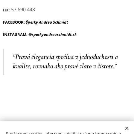
57 690 448
DIČ:
FACEBOOK:
Šperky Andrea Schmidt
INSTAGRAM:
@sperkyandreaschmidt.sk
"Pravá elegancia spočíva v jednoduchosti a
kvalite, rovnako ako pravé zlato v čistote."
Používame cookies, aby sme zaistili správne fungovanie a