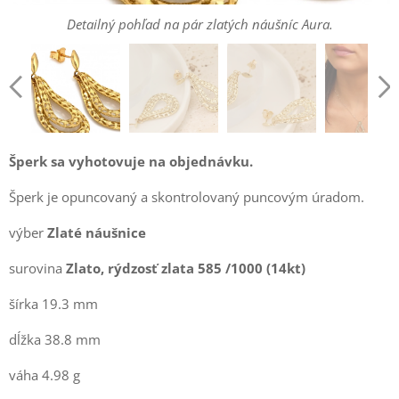
Puzetové zlaté náušnice s jemnou mriežkovanou textúrou.
Prepracovaný vrstvený dizajn visiacich zlatých náušníc zo žltého
Detailný pohľad na pár zlatých náušníc Aura.
Visiaca zlatá náušnica Aura na uchu modelky v kombinácii s
zlata.
ladiacim príveskom.
Šperk sa vyhotovuje na objednávku.
Šperk je opuncovaný a skontrolovaný puncovým úradom.
výber
Zlaté
náušnice
surovina
Zlato, rýdzosť zlata 585 /1000 (14kt)
šírka 19.3 mm
dĺžka 38.8 mm
váha 4.98 g