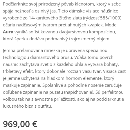
Podčiarknite svoj prirodzený pôvab klenotom, ktorý v sebe
spája nežnosť a oslnivý jas. Tieto dámske visiace náušnice
vyrobené zo 14-karátového žltého zlata (rýdzosť 585/1000)
očaria nadčasovým tvarom pretiahnutých kvapiek. Model
Aura
vyniká sofistikovanou dvojvrstvovou kompozíciou,
ktorá šperku dodáva podmanivý trojrozmerný objem.
Jemná prelamovaná mriežka je upravená špeciálnou
technológiou diamantového brusu. Vďaka tomu povrch
náušníc zachytáva svetlo z každého uhla a vytvára bohatý,
trblietavý efekt, ktorý dokonale rozžiari vašu tvár. Visiaca časť
je jemne uchytená na hladkom hornom elemente, ktorý
maskuje zapínanie. Spoľahlivé a pohodlné nosenie zaručuje
obľúbené zapínanie na puzetu (napichovanie). Sú perfektnou
voľbou tak na slávnostné príležitosti, ako aj na podčiarknutie
luxusného biznis outfitu.
969,00
€