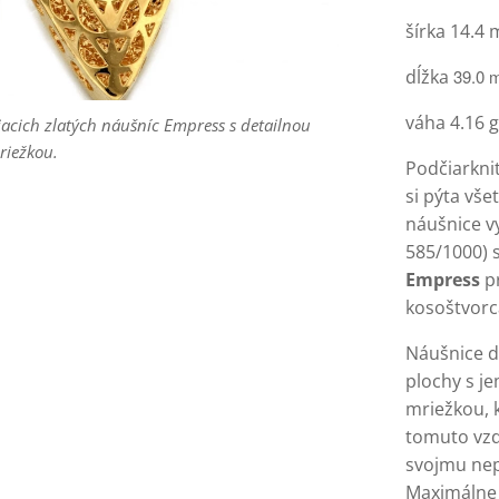
šírka 14.4
s dokonale sediaca na uchu modelky.
dĺžka
39.0
váha 4.16 g
é spracovanie a zapínací mechanizmus náušníc.
acich zlatých náušníc Empress s detailnou
nu zlatej náušnice so špeciálnym zapínaním.
riežkou.
Podčiarknit
si pýta vše
náušnice v
s dokonale sediaca na uchu modelky.
585/1000) 
Empress
pr
kosoštvorc
Náušnice d
plochy s j
mriežkou, k
tomuto vzd
svojmu nep
Maximálne 