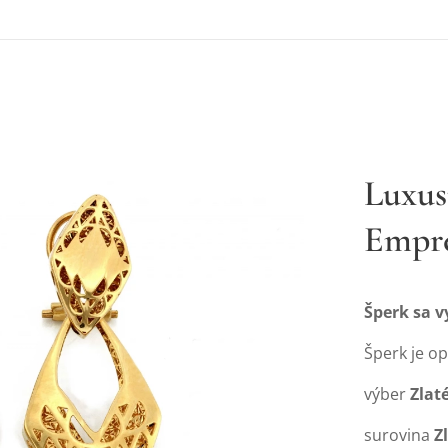
Luxus
Empr
Šperk sa 
Šperk je o
výber
Zlat
surovina
Z