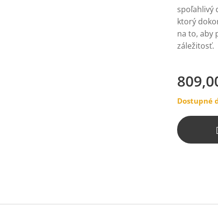
spoľahlivý
ktorý dokon
na to, aby 
záležitosť.
809,0
Dostupné d