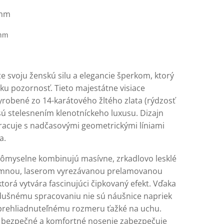
 mm
 mm
e svoju ženskú silu a elegancie šperkom, ktorý
tku pozornosť. Tieto majestátne visiace
yrobené zo 14-karátového žltého zlata (rýdzosť
sú stelesnením klenotníckeho luxusu. Dizajn
acuje s nadčasovými geometrickými líniami
a.
ômyselne kombinujú masívne, zrkadlovo lesklé
emnou, laserom vyrezávanou prelamovanou
torá vytvára fascinujúci čipkovaný efekt. Vďaka
ušnému spracovaniu nie sú náušnice napriek
rehliadnuteľnému rozmeru ťažké na uchu.
bezpečné a komfortné nosenie zabezpečuje