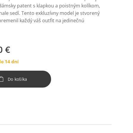
 dámsky patent s klapkou a poistným kolíkom,
ale sedí. Tento exkluzívny model je stvorený
premenil každý váš outfit na jedinečnú
0
€
o 14 dní
Do košíka