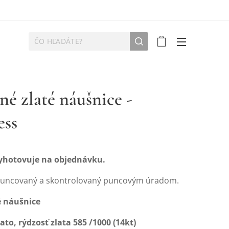
né zlaté náušnice -
ess
vyhotovuje na objednávku.
puncovaný a skontrolovaný puncovým úradom.
é
náušnice
lato, rýdzosť zlata 585 /1000 (14kt)