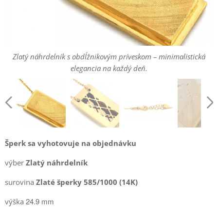
Zlatý náhrdelník s obdĺžnikovým príveskom – minimalistická
Zlatý náhrdelník s obdĺžnikovým príveskom – minimalistická
Zlatý náhrdelník s obdĺžnikovým príveskom – minimalistická
elegancia na každý deň.
Zlatý náhrdelník s obdĺžnikovým príveskom – minimalistická
Zlatý náhrdelník s obdĺžnikovým príveskom – minimalistická
Zlatý náhrdelník s obdĺžnikovým príveskom – minimalistická
elegancia na každý deň.
elegancia na každý deň.
elegancia na každý deň.
elegancia na každý deň.
elegancia na každý deň.
Šperk sa vyhotovuje na objednávku
výber
Zlatý náhrdelník
surovina
Zlaté šperky 585/1000 (14K)
24.9 mm
výška