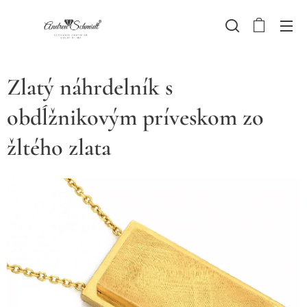
Zlatý náhrdelník s
obdĺžnikovým príveskom zo
žltého zlata