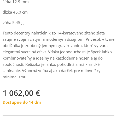
šírka 12.9 mm
dĺžka 45.0 cm
váha 5.45 g
Tento decentný náhrdelník zo 14-karátového žltého zlata
zaujme svojím čistým a moderným dizajnom. Prívesok v tvare
obdĺžnika je zdobený jemným gravírovaním, ktoré vytvára
elegantný svetelný efekt. Vďaka jednoduchosti je šperk ľahko
kombinovateľný a ideálny na každodenné nosenie aj do
spoločnosti. Retiazka je ľahká, pohodlná a má klasické
zapínanie. Výborná voľba aj ako darček pre milovníčky
minimalizmu.
1 062,00
€
Dostupné do 14 dní