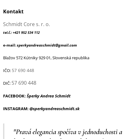
Kontakt
Schmidt Core s. r. o.
tel.č.: +421 952 534 112
e-mail:
sperkyandreaschmidt@gmail.com
Blažov 572 Kútniky 929 01, Slovenská republika
57 690 448
IČO:
57 690 448
DIČ:
FACEBOOK:
Šperky Andrea Schmidt
INSTAGRAM:
@sperkyandreaschmidt.sk
"Pravá elegancia spočíva v jednoduchosti a