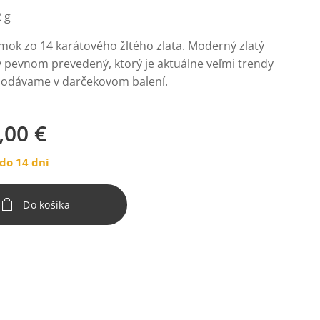
 g
mok zo 14 karátového žltého zlata. Moderný zlatý
 pevnom prevedený, ktorý je aktuálne veľmi trendy
odávame v darčekovom balení.
,00
€
do 14 dní
Do košíka