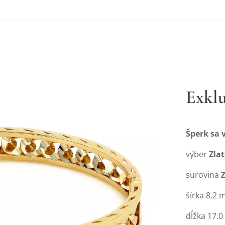
Exklu
Šperk sa
výber
Zla
surovina
šírka 8.2
dĺžka 17.