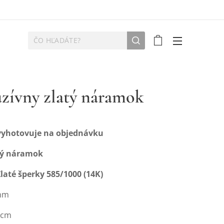
zívny zlatý náramok
 vyhotovuje na objednávku
tý náramok
Zlaté šperky 585/1000 (14K)
 mm
0 cm