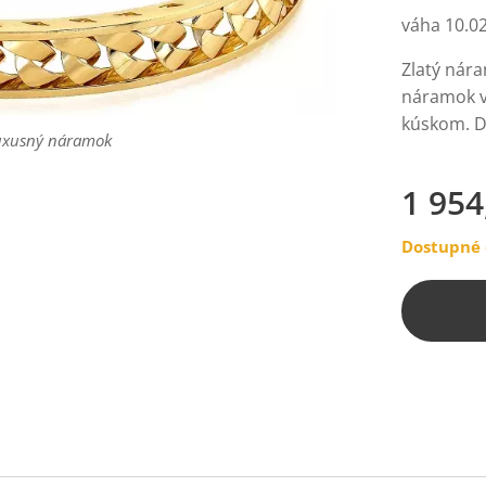
váha 10.02
Zlatý nára
náramok v
kúskom. D
luxusný náramok
luxusný náramok
1 954
Dostupné 