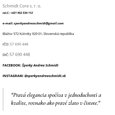
Schmidt Core s. r. o.
tel.č.: +421 952 534 112
e-mail:
sperkyandreaschmidt@gmail.com
Blažov 572 Kútniky 929 01, Slovenská republika
57 690 448
IČO:
57 690 448
DIČ:
FACEBOOK:
Šperky Andrea Schmidt
INSTAGRAM:
@sperkyandreaschmidt.sk
"Pravá elegancia spočíva v jednoduchosti a
kvalite, rovnako ako pravé zlato v čistote."