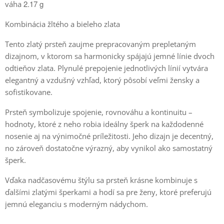
2.17 g
váha
Kombinácia žltého a bieleho zlata
Tento zlatý prsteň zaujme prepracovaným prepletaným
dizajnom, v ktorom sa harmonicky spájajú jemné línie dvoch
odtieňov zlata. Plynulé prepojenie jednotlivých línií vytvára
elegantný a vzdušný vzhľad, ktorý pôsobí veľmi žensky a
sofistikovane.
Prsteň symbolizuje spojenie, rovnováhu a kontinuitu –
hodnoty, ktoré z neho robia ideálny šperk na každodenné
nosenie aj na výnimočné príležitosti. Jeho dizajn je decentný,
no zároveň dostatočne výrazný, aby vynikol ako samostatný
šperk.
Vďaka nadčasovému štýlu sa prsteň krásne kombinuje s
ďalšími zlatými šperkami a hodí sa pre ženy, ktoré preferujú
jemnú eleganciu s moderným nádychom.