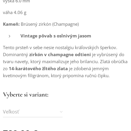
6.0 mm
výška
váha 4.06 g
Kameň:
Brúsený zirkón (Champagne)
Vintage pôvab s oslnivým jasom
Tento prsteň v sebe nesie nostalgiu kráľovských šperkov.
Dominantný
zirkón v champagne odtieni
je vybrúsený do
tvaru navety, ktorý maximalizuje jeho brilanciu. Zlatá obrúčka
zo
14-karátového žltého zlata
je zdobená jemným
kvetinovým filigránom, ktorý pripomína ručnú čipku.
Vyberte si variant:
Veľkosť