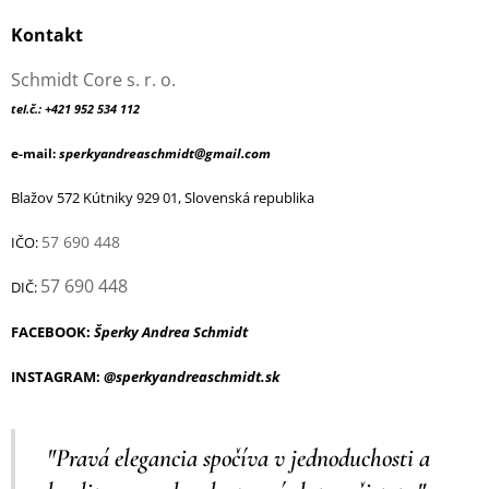
Kontakt
Schmidt Core s. r. o.
tel.č.: +421 952 534 112
e-mail:
sperkyandreaschmidt@gmail.com
Blažov 572 Kútniky 929 01, Slovenská republika
57 690 448
IČO:
57 690 448
DIČ:
FACEBOOK:
Šperky Andrea Schmidt
INSTAGRAM:
@sperkyandreaschmidt.sk
"Pravá elegancia spočíva v jednoduchosti a