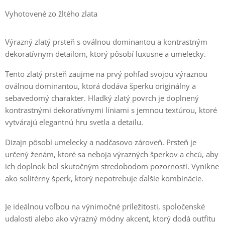
Vyhotovené zo žltého zlata
Výrazný zlatý prsteň s oválnou dominantou a kontrastným
dekoratívnym detailom, ktorý pôsobí luxusne a umelecky.
Tento zlatý prsteň zaujme na prvý pohľad svojou výraznou
oválnou dominantou, ktorá dodáva šperku originálny a
sebavedomý charakter. Hladký zlatý povrch je doplnený
kontrastnými dekoratívnymi líniami s jemnou textúrou, ktoré
vytvárajú elegantnú hru svetla a detailu.
Dizajn pôsobí umelecky a nadčasovo zároveň. Prsteň je
určený ženám, ktoré sa neboja výrazných šperkov a chcú, aby
ich doplnok bol skutočným stredobodom pozornosti. Vynikne
ako solitérny šperk, ktorý nepotrebuje ďalšie kombinácie.
Je ideálnou voľbou na výnimočné príležitosti, spoločenské
udalosti alebo ako výrazný módny akcent, ktorý dodá outfitu