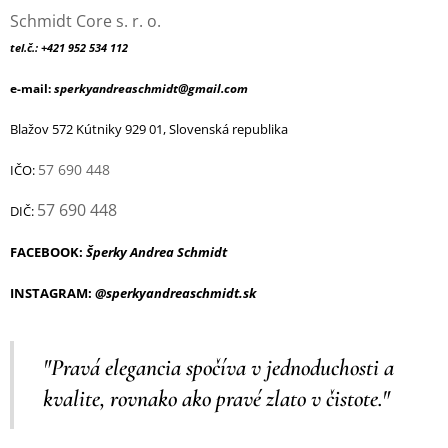
Schmidt Core s. r. o.
tel.č.: +421 952 534 112
e-mail:
sperkyandreaschmidt@gmail.com
Blažov 572 Kútniky 929 01, Slovenská republika
57 690 448
IČO:
57 690 448
DIČ:
FACEBOOK:
Šperky Andrea Schmidt
INSTAGRAM:
@sperkyandreaschmidt.sk
"Pravá elegancia spočíva v jednoduchosti a
kvalite, rovnako ako pravé zlato v čistote."