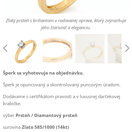
Zlatý prsteň s briliantom v rodovanej opra­ve, ktorý zvýrazňuje
Zlatý prsteň s briliantom v rodovanej opra­ve, ktorý zvýrazňuje
Zlatý prsteň s briliantom v rodovanej opra­ve, ktorý zvýrazňuje
jeho žiarivosť a eleganciu.
Zlatý prsteň s briliantom v rodovanej opra­ve, ktorý zvýrazňuje
Zlatý prsteň s briliantom v rodovanej opra­ve, ktorý zvýrazňuje
jeho žiarivosť a eleganciu.
jeho žiarivosť a eleganciu.
jeho žiarivosť a eleganciu.
jeho žiarivosť a eleganciu.
Šperk sa vyhotovuje na objednávku.
Šperk je opuncovaný a skontrolovaný puncovým úradom.
Dodávame s certifikátom pravosti a v luxusnej darčekovej
krabičke.
výber
Prsteň / Diamantový prsteň
surovina
Zlato 585/1000 (14kt)